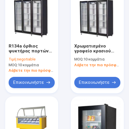
R134a όρθιος
Χρωματισμένο
ψυκτήρας πορτών
γραφείο κρασιού
γυαλιού, όρθιος
χάλυβα R134a μίνι
Τιμή:
negotiable
MOQ:
10 κομμάτια
ψυκτήρας πορτών
MOQ:
10 κομμάτια
Λάβετε την πιο πρόσφατη τιμή
γυαλιού αερόψυξης
Λάβετε την πιο πρόσφατη τιμή
Επικοινωνήστε
Επικοινωνήστε
Σπίτι
προϊόντα
Σχετικά με εμάς