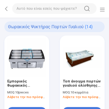
Θωρακικός Ψυκτήρας Πορτών Γυαλιού
(14)
Εμπορικός
Τοπ άνοιγμα πορτών
θωρακικός
γυαλιού ολίσθησης
ψυκτήρας 220V
θωρακικών
MOQ:
10pieces
MOQ:
10 κομμάτια
πορτών γυαλιού
ψυκτήρων φρέσκου
Λάβετε την πιο πρόσφατη τιμή
Λάβετε την πιο πρόσφατη τιμή
ανοξείδωτου
κρέατος