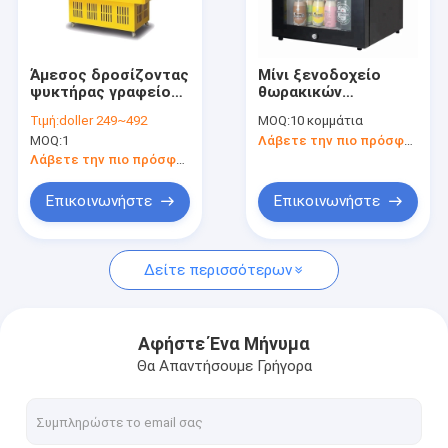
επαφή
Άμεσος δροσίζοντας
Μίνι ξενοδοχείο
ψυκτήρας γραφείου
θωρακικών
Ψυκτήρας επίδειξης πορτών γυαλιού
επίδειξης ύφους
ψυκτήρων πορτών
Τιμή:
doller 249~492
MOQ:
10 κομμάτια
haagen-Dazs
γυαλιού κρασιού
MOQ:
1
Λάβετε την πιο πρόσφατη τιμή
κατεψυγμένος
οικογενειακό
Θωρακικός ψυκτήρας πορτών γυαλιού
παγωτό
Λάβετε την πιο πρόσφατη τιμή
Όρθιος ψυκτήρας πορτών γυαλιού
Επικοινωνήστε
Επικοινωνήστε
ψυκτήρας κρέατος χασάπηδων
Δείτε περισσότερων
Ψυκτήρες ανοξείδωτου
Βαθύς θωρακικός ψυκτήρας
Αφήστε Ένα Μήνυμα
Θα Απαντήσουμε Γρήγορα
Ψυκτήρας προθηκών παγωτού
Ψυκτήρας επίδειξης Deli