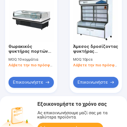
Θωρακικός
Άμεσος δροσίζοντας
ψυκτήρας πορτών
ψυκτήρας
γυαλιού υπεραγορών
θωρακικού γυαλιού
MOQ:
10 κομμάτια
MOQ:
10pcs
2 έως 8 βαθμός
με τη γλιστρώντας
Λάβετε την πιο πρόσφατη τιμή
Λάβετε την πιο πρόσφατη τιμή
αερόψυξης
κορυφή γυαλιού
Επικοινωνήστε
Επικοινωνήστε
Εξοικονομήστε το χρόνο σας
Ας επικοινωνήσουμε μαζί σας με τα
καλύτερα προϊόντα.