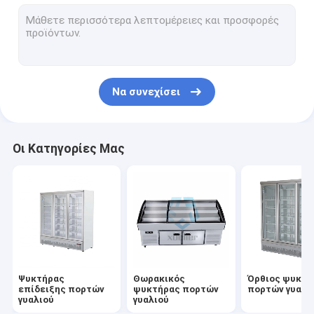
Γραφείο κουρτινών αέρα
Γραφείο επίδειξης κέικ
Floral δοχείο ψύξης επίδειξης
Να συνεχίσει
Ψυκτήρας νησιών υπεραγορών
Οι Κατηγορίες Μας
Ψυκτήρας
Θωρακικός
Όρθιος ψυκτή
επίδειξης πορτών
ψυκτήρας πορτών
πορτών γυαλι
γυαλιού
γυαλιού