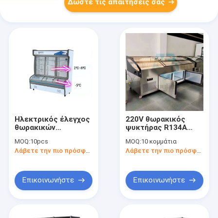
Δώστε τις απαιτήσεις σας
Ηλεκτρικός έλεγχος
220V θωρακικός
θωρακικών
ψυκτήρας R134A
ψυκτήρων πορτών
πορτών γυαλιού ή
MOQ:
10pcs
MOQ:
10 κομμάτια
γυαλιού 1200L
χρωματισμένος
Λάβετε την πιο πρόσφατη τιμή
Λάβετε την πιο πρόσφατη τιμή
ψηφιακός
R290A χάλυβας
Επικοινωνήστε
Επικοινωνήστε