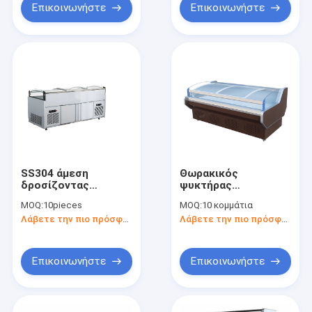
Επικοινωνήστε
Επικοινωνήστε
SS304 άμεση
Θωρακικός
δροσίζοντας
ψυκτήρας
υπεραγορά
χασάπηδων που
MOQ:
10pieces
MOQ:
10 κομμάτια
θωρακικών
γλιστρά το
Λάβετε την πιο πρόσφατη τιμή
Λάβετε την πιο πρόσφατη τιμή
ψυκτήρων πορτών
ανοξείδωτο 1.5m
γυαλιού
Επικοινωνήστε
Επικοινωνήστε