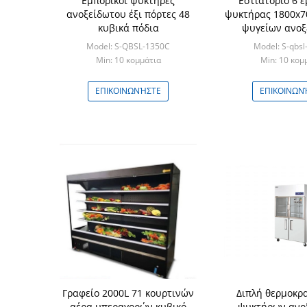
Εμπορικοί ψυκτήρες
Εστιατόριο 6 
ανοξείδωτου έξι πόρτες 48
ψυκτήρας 1800x
κυβικά πόδια
ψυγείων ανοξ
πορτώ
Model: S-QBSL-1350C
Model: S-qbsl
Min: 10 κομμάτια
Min: 10 κομ
ΕΠΙΚΟΙΝΩΝΉΣΤΕ
ΕΠΙΚΟΙΝΩΝ
Γραφείο 2000L 71 κουρτινών
Διπλή θερμοκρ
αέρα υπεραγορών κυβικό
ψυκτήρων ανο