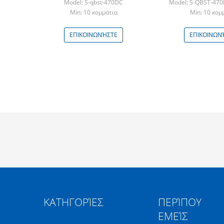
Model: S-qbst-470DC
Model: S-QBST-47
Min: 10 κομμάτια
Min: 10 κομ
ΕΠΙΚΟΙΝΩΝΉΣΤΕ
ΕΠΙΚΟΙΝΩΝ
ΚΑΤΗΓΟΡΊΕΣ
ΠΕΡΊΠΟΥ
ΕΜΕΊΣ