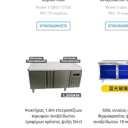
Model: S-QBSL-1350D
Model: S-qbs
Min: 10 κομμάτια
Min: 10 κομ
ΕΠΙΚΟΙΝΩΝΉΣΤΕ
ΕΠΙΚΟΙΝΩΝ
Ψυκτήρας 1.8m επιτραπέζιων
500L ενιαίος 
κορυφών ανοξείδωτου
θερμοκρασίας 
τροφίμων κρέατος ψύξη Dirct
ανοξείδωτου 18 κ