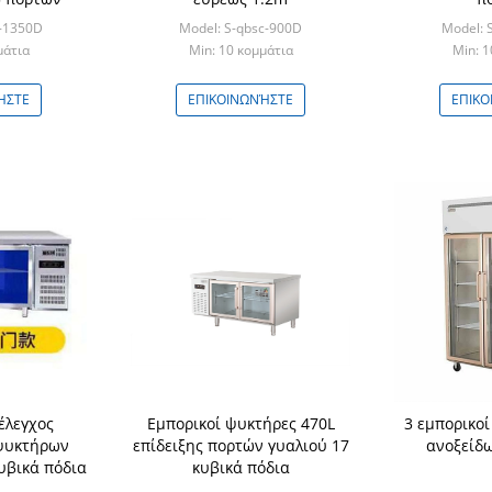
c-1350D
Model: S-qbsc-900D
Model: 
μάτια
Min: 10 κομμάτια
Min: 1
ΉΣΤΕ
ΕΠΙΚΟΙΝΩΝΉΣΤΕ
ΕΠΙΚΟ
έλεγχος
Εμπορικοί ψυκτήρες 470L
3 εμπορικο
ψυκτήρων
επίδειξης πορτών γυαλιού 17
ανοξείδ
υβικά πόδια
κυβικά πόδια