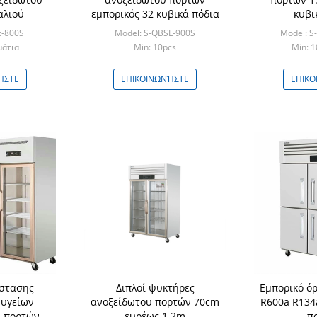
αλιού
εμπορικός 32 κυβικά πόδια
κυβι
c-800S
Model: S-QBSL-900S
Model: 
μάτια
Min: 10pcs
Min: 1
ΉΣΤΕ
ΕΠΙΚΟΙΝΩΝΉΣΤΕ
ΕΠΙΚΟ
ίστασης
Διπλοί ψυκτήρες
Εμπορικό όρ
υγείων
ανοξείδωτου πορτών 70cm
R600a R134
3 πορτών
ευρέως 1.2m
π