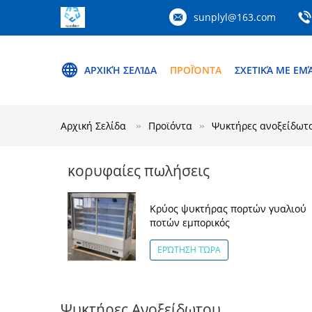
sunplyl@163.com
ΑΡΧΙΚΉ ΣΕΛΊΔΑ
ΠΡΟΪΌΝΤΑ
ΣΧΕΤΙΚΆ ΜΕ ΕΜ
Αρχική Σελίδα
Προϊόντα
Ψυκτήρες ανοξείδωτ
κορυφαίες πωλήσεις
Κρύος ψυκτήρας πορτών γυαλιού
ποτών εμπορικός
ΕΡΏΤΗΣΗ ΤΏΡΑ
Ψυκτήρες Ανοξείδωτου