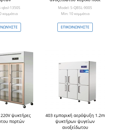
S-qbsl-1350S
Model: S-QBSL-900S
0 κομμάτια
Min: 10 κομμάτια
ΙΝΩΝΉΣΤΕ
ΕΠΙΚΟΙΝΩΝΉΣΤΕ
ί 220V ψυκτήρες
403 εμπορική αερόψυξη 1.2m
ωτου πορτών
ψυκτήρων ψυγείων
ανοξείδωτου