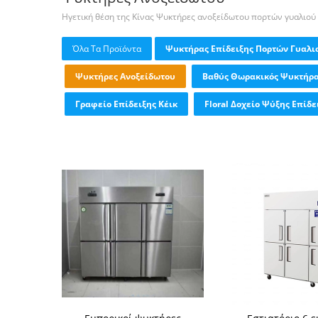
Ηγετική θέση της Κίνας Ψυκτήρες ανοξείδωτου πορτών γυαλιού
Όλα Τα Προϊόντα
Ψυκτήρας Επίδειξης Πορτών Γυαλι
Ψυκτήρες Ανοξείδωτου
Βαθύς Θωρακικός Ψυκτήρ
Γραφείο Επίδειξης Κέικ
Floral Δοχείο Ψύξης Επίδε