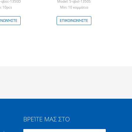
S-qbsc-1350D
Model: S-qbsl-1350S
: 10pcs
Min: 10 κομμάτια
ΙΝΩΝΉΣΤΕ
ΕΠΙΚΟΙΝΩΝΉΣΤΕ
ΒΡΕΊΤΕ ΜΑΣ ΣΤΟ