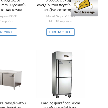
 ανοξείδωτο
3 όρθιοι ψυκτήρες
00mm θωρακικών
ανοξείδωτου πορτών για την
 R134A R290A
κουζίνα εστιατορίων
S-qbsc-1350E
Model: S-qbsc-1350D
0 κομμάτια
Min: 10 κομμάτια
ΙΝΩΝΉΣΤΕ
ΕΠΙΚΟΙΝΩΝΉΣΤΕ
0L ανοξείδωτου
Ενιαίος ψυκτήρας 70cm
8m διπλοί 18
ψυγείων ανοξείδωτου