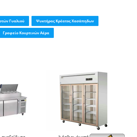
ρτών Γυαλιού
Ψυκτήρας Κρέατος Χασάπηδων
Γραφείο Κουρτινών Αέρα