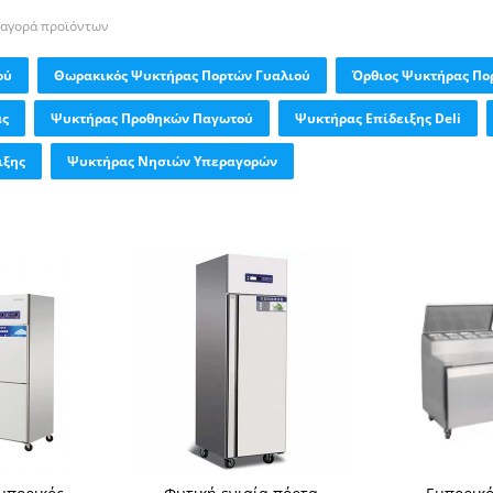
 αγορά προϊόντων
ού
Θωρακικός Ψυκτήρας Πορτών Γυαλιού
Όρθιος Ψυκτήρας Πο
ας
Ψυκτήρας Προθηκών Παγωτού
Ψυκτήρας Επίδειξης Deli
ιξης
Ψυκτήρας Νησιών Υπεραγορών