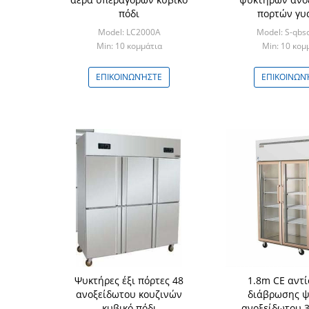
πόδι
πορτών γυ
Model: LC2000A
Model: S-qbs
Min: 10 κομμάτια
Min: 10 κομ
ΕΠΙΚΟΙΝΩΝΉΣΤΕ
ΕΠΙΚΟΙΝΩΝ
Ψυκτήρες έξι πόρτες 48
1.8m CE αντ
ανοξείδωτου κουζινών
διάβρωσης ψ
κυβικό πόδι
ανοξείδωτου 