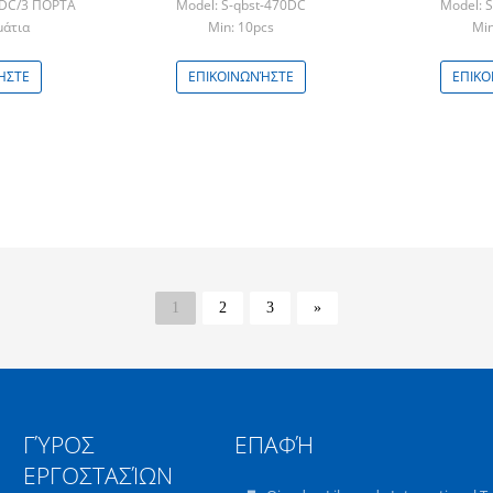
0DC/3 ΠΟΡΤΑ
Model: S-qbst-470DC
Model: 
μάτια
Min: 10pcs
Min
ΉΣΤΕ
ΕΠΙΚΟΙΝΩΝΉΣΤΕ
ΕΠΙΚΟ
1
2
3
»
ΓΎΡΟΣ
ΕΠΑΦΉ
ΕΡΓΟΣΤΑΣΊΩΝ