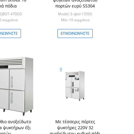
κά πόδια
πορτών ευρύ SS304
S-QBST-470DD
Model: S-qbsl-1350S
0 κομμάτια
Min: 10 κομμάτια
ΙΝΩΝΉΣΤΕ
ΕΠΙΚΟΙΝΩΝΉΣΤΕ
θιο ανοξείδωτο
Με τέσσερις πόρτες
a ψυκτήρων έξι
ψυκτήρες 220V 32
ορτών
ανοξείδωτου κυβικό πόδι