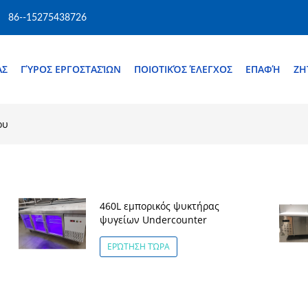
86--15275438726
ΆΣ
ΓΎΡΟΣ ΕΡΓΟΣΤΑΣΊΩΝ
ΠΟΙΟΤΙΚΌΣ ΈΛΕΓΧΟΣ
ΕΠΑΦΉ
ΖΗ
ου
460L εμπορικός ψυκτήρας
ψυγείων Undercounter
ΕΡΏΤΗΣΗ ΤΏΡΑ