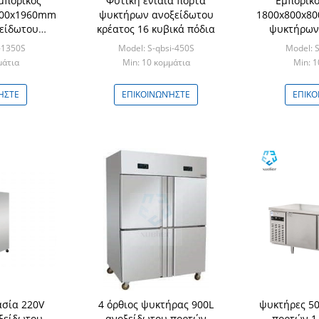
εμπορικός
Φυτική ενιαία πόρτα
Εμπορικό
700x1960mm
ψυκτήρων ανοξείδωτου
1800x800x8
είδωτου
κρέατος 16 κυβικά πόδια
ψυκτήρων
ν
-1350S
Model: S-qbsi-450S
Model: 
μάτια
Min: 10 κομμάτια
Min: 1
ΉΣΤΕ
ΕΠΙΚΟΙΝΩΝΉΣΤΕ
ΕΠΙΚΟ
ασία 220V
4 όρθιος ψυκτήρας 900L
ψυκτήρες 50
ξείδωτου
ανοξείδωτου πορτών
πορτών 1.