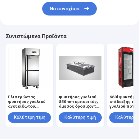
Να συνεχίσει
Συνιστώμενα Προϊόντα
Γλιστρώντας
ψυκτήρας γυαλιού
660l ψυκτήρα
ψυκτήρας γυαλιού
850mm εμπορικός,
επίδειξης πο
ανοξείδωτου,
άμεσος δροσίζοντας
γυαλιού ποτών
γλιστρώντας
εμπορικός
ψυκτήρας
ψυκτήρας γυαλιού
ψυκτήρας γυαλιού
επίδειξης πο
Καλύτερη τιμή
Καλύτερη τιμή
Καλύτερη 
ανοξείδωτου 450l,
IEC
γυαλιού 2000
ψυκτήρας
επίδειξης πορτών
γυαλιού RoHS