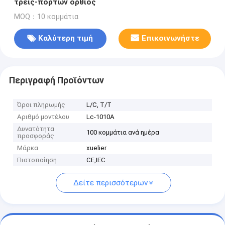
τρεις-πορτών όρθιος
MOQ：10 κομμάτια
Καλύτερη τιμή
Επικοινωνήστε
Περιγραφή Προϊόντων
Όροι πληρωμής
L/C, T/T
Αριθμό μοντέλου
Lc-1010A
Δυνατότητα
100 κομμάτια ανά ημέρα
προσφοράς
Μάρκα
xuelier
Πιστοποίηση
CE,IEC
Δείτε περισσότερων