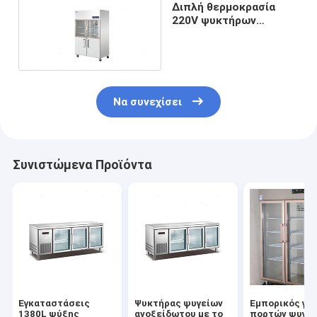
Διπλή θερμοκρασία
220V ψυκτήρων
ανοξείδωτου πορτών
γυαλιού
Να συνεχίσει
Συνιστώμενα Προϊόντα
Εγκαταστάσεις
Ψυκτήρας ψυγείων
Εμπορικός γυ
1380L ψύξης
ανοξείδωτου με το
πορτών ψυγε