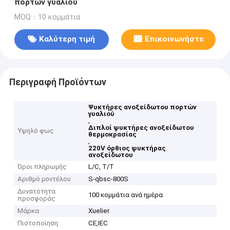
πορτών γυαλιού
MOQ：10 κομμάτια
Καλύτερη τιμή
Επικοινωνήστε
Περιγραφή Προϊόντων
Ψυκτήρες ανοξείδωτου πορτών
γυαλιού
,
Διπλοί ψυκτήρες ανοξείδωτου
Υψηλό φως
θερμοκρασίας
,
220V όρθιος ψυκτήρας
ανοξείδωτου
Όροι πληρωμής
L/C, T/T
Αριθμό μοντέλου
S-qbsc-800S
Δυνατότητα
100 κομμάτια ανά ημέρα
προσφοράς
Μάρκα
Xuelier
Πιστοποίηση
CE,IEC