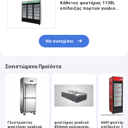
Κάθετος ψυκτήρας 1138L
επίδειξης πορτών γυαλιού
τριών πορτών
Να συνεχίσει
Συνιστώμενα Προϊόντα
Γλιστρώντας
ψυκτήρας γυαλιού
660l ψυκτήρα
ψυκτήρας γυαλιού
850mm εμπορικός,
επίδειξης πο