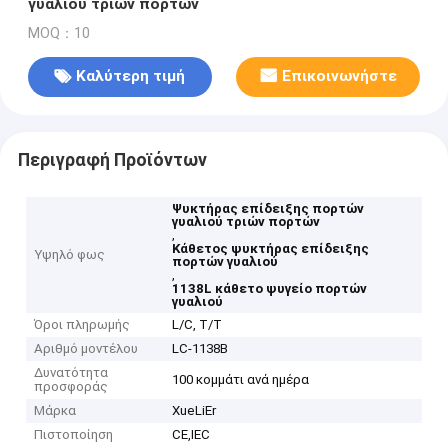
γυαλιού τριών πορτών
MOQ：10
Καλύτερη τιμή
Επικοινωνήστε
Περιγραφή Προϊόντων
Ψυκτήρας επίδειξης πορτών
γυαλιού τριών πορτών
,
Κάθετος ψυκτήρας επίδειξης
Υψηλό φως
πορτών γυαλιού
,
1138L κάθετο ψυγείο πορτών
γυαλιού
Όροι πληρωμής
L/C, T/T
Αριθμό μοντέλου
LC-1138B
Δυνατότητα
100 κομμάτι ανά ημέρα
προσφοράς
Μάρκα
XueLiEr
Πιστοποίηση
CE,IEC